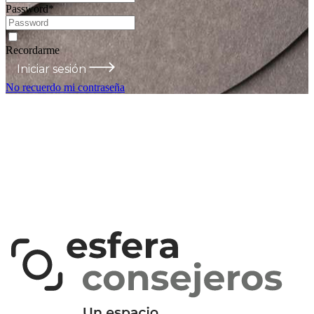
Password
*
Recordarme
Iniciar sesión
No recuerdo mi contraseña