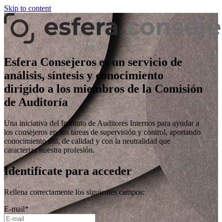
Skip to content
Esfera Consejeros es un servicio de
análisis, síntesis y conocimiento
dirigido a los miembros de la Comisión
de Auditoría
Una iniciativa del Instituto de Auditores Internos para ayudar a
los consejeros en sus tareas de supervisión y control, aportando
conocimiento útil, de calidad y con la neutralidad que
caracteriza nuestra profesión.
Identifícate para acceder
Rellena correctamente los siguientes campos:
E-mail
*