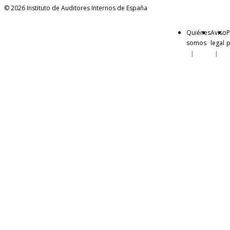
© 2026 Instituto de Auditores Internos de España
Quiénes
Aviso
P
somos
legal
p