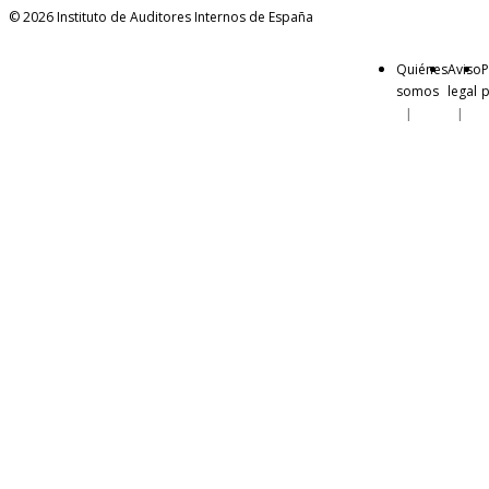
© 2026 Instituto de Auditores Internos de España
Quiénes
Aviso
P
somos
legal
p