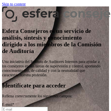
Skip to content
Esfera Consejeros es un servicio de
análisis, síntesis y conocimiento
dirigido a los miembros de la Comisión
de Auditoría
Una iniciativa del Instituto de Auditores Internos para ayudar a
los consejeros en sus tareas de supervisión y control, aportando
conocimiento útil, de calidad y con la neutralidad que
caracteriza nuestra profesión.
Identifícate para acceder
Rellena correctamente los siguientes campos:
E-mail
*