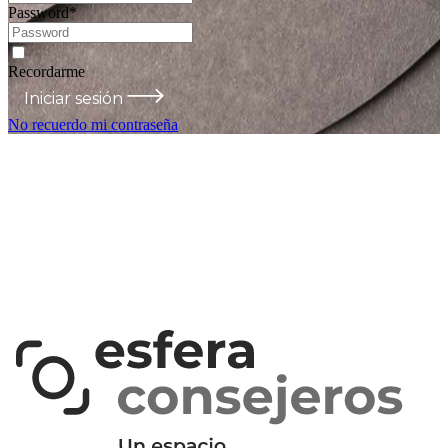
Password
*
Recordarme
Iniciar sesión
No recuerdo mi contraseña