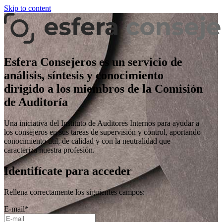
Skip to content
Esfera Consejeros es un servicio de
análisis, síntesis y conocimiento
dirigido a los miembros de la Comisión
de Auditoría
Una iniciativa del Instituto de Auditores Internos para ayudar a
los consejeros en sus tareas de supervisión y control, aportando
conocimiento útil, de calidad y con la neutralidad que
caracteriza nuestra profesión.
Identifícate para acceder
Rellena correctamente los siguientes campos:
E-mail
*