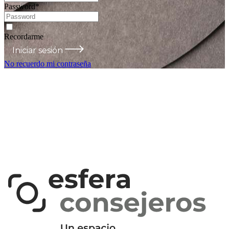
Password
*
Recordarme
Iniciar sesión
No recuerdo mi contraseña