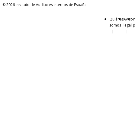
© 2026 Instituto de Auditores Internos de España
Quiénes
Aviso
P
somos
legal
p