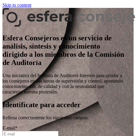
Skip to content
Esfera Consejeros es un servicio de
análisis, síntesis y conocimiento
dirigido a los miembros de la Comisión
de Auditoría
Una iniciativa del Instituto de Auditores Internos para ayudar a
los consejeros en sus tareas de supervisión y control, aportando
conocimiento útil, de calidad y con la neutralidad que
caracteriza nuestra profesión.
Identifícate para acceder
Rellena correctamente los siguientes campos:
E-mail
*