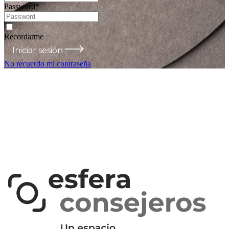
Password
*
Recordarme
Iniciar sesión
No recuerdo mi contraseña