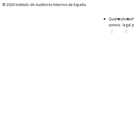
© 2026 Instituto de Auditores Internos de España
Quiénes
Aviso
P
somos
legal
p