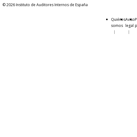
© 2026 Instituto de Auditores Internos de España
Quiénes
Aviso
P
somos
legal
p