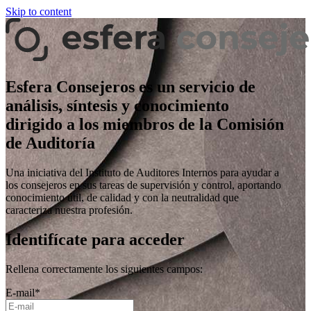
Skip to content
Esfera Consejeros es un servicio de
análisis, síntesis y conocimiento
dirigido a los miembros de la Comisión
de Auditoría
Una iniciativa del Instituto de Auditores Internos para ayudar a
los consejeros en sus tareas de supervisión y control, aportando
conocimiento útil, de calidad y con la neutralidad que
caracteriza nuestra profesión.
Identifícate para acceder
Rellena correctamente los siguientes campos:
E-mail
*