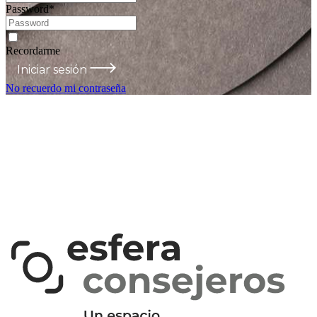
Password
*
Recordarme
Iniciar sesión
No recuerdo mi contraseña