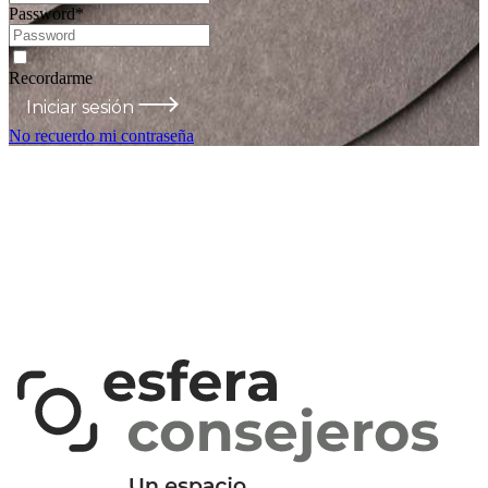
Password
*
Recordarme
Iniciar sesión
No recuerdo mi contraseña