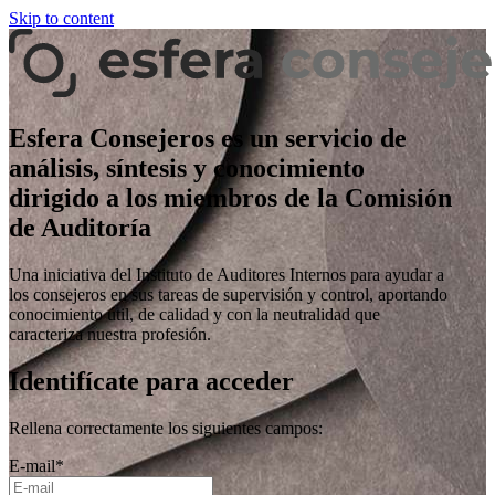
Skip to content
Esfera Consejeros es un servicio de
análisis, síntesis y conocimiento
dirigido a los miembros de la Comisión
de Auditoría
Una iniciativa del Instituto de Auditores Internos para ayudar a
los consejeros en sus tareas de supervisión y control, aportando
conocimiento útil, de calidad y con la neutralidad que
caracteriza nuestra profesión.
Identifícate para acceder
Rellena correctamente los siguientes campos:
E-mail
*