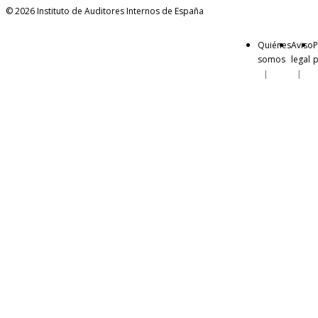
© 2026 Instituto de Auditores Internos de España
Quiénes
Aviso
P
somos
legal
p