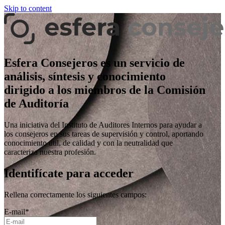
Skip to content
Esfera Consejeros es un servicio de
análisis, síntesis y conocimiento
dirigido a los miembros de la Comisión
de Auditoría
Una iniciativa del Instituto de Auditores Internos para ayudar a
los consejeros en sus tareas de supervisión y control, aportando
conocimiento útil, de calidad y con la neutralidad que
caracteriza nuestra profesión.
Identifícate para acceder
Rellena correctamente los siguientes campos:
E-mail
*