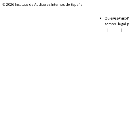
© 2026 Instituto de Auditores Internos de España
Quiénes
Aviso
P
somos
legal
p