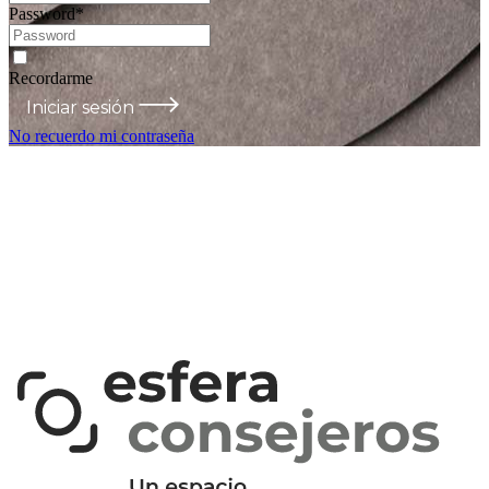
Password
*
Recordarme
Iniciar sesión
No recuerdo mi contraseña