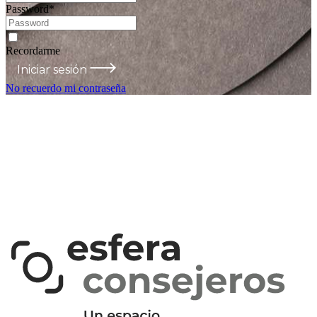
Password
*
Recordarme
Iniciar sesión
No recuerdo mi contraseña