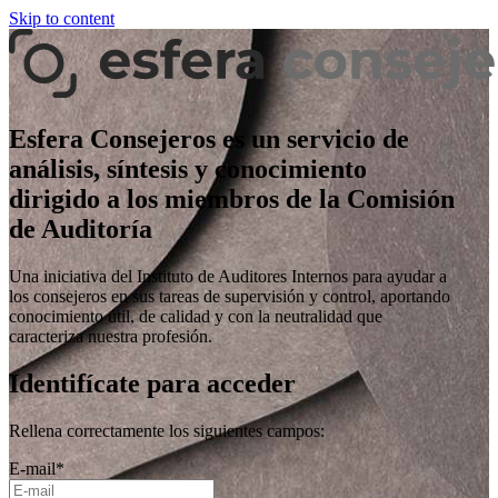
Skip to content
Esfera Consejeros es un servicio de
análisis, síntesis y conocimiento
dirigido a los miembros de la Comisión
de Auditoría
Una iniciativa del Instituto de Auditores Internos para ayudar a
los consejeros en sus tareas de supervisión y control, aportando
conocimiento útil, de calidad y con la neutralidad que
caracteriza nuestra profesión.
Identifícate para acceder
Rellena correctamente los siguientes campos:
E-mail
*