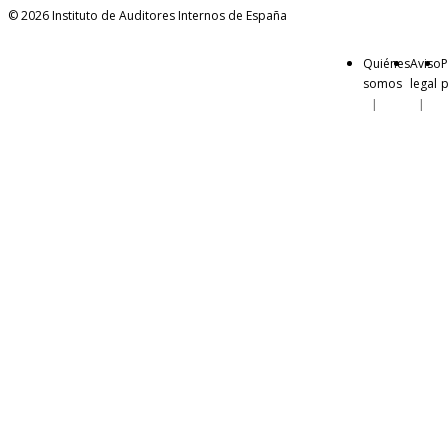
© 2026 Instituto de Auditores Internos de España
Quiénes
Aviso
P
somos
legal
p