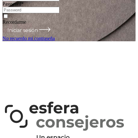
Password
*
Recordarme
Iniciar sesión
No recuerdo mi contraseña