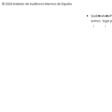
© 2026 Instituto de Auditores Internos de España
Quiénes
Aviso
P
somos
legal
p