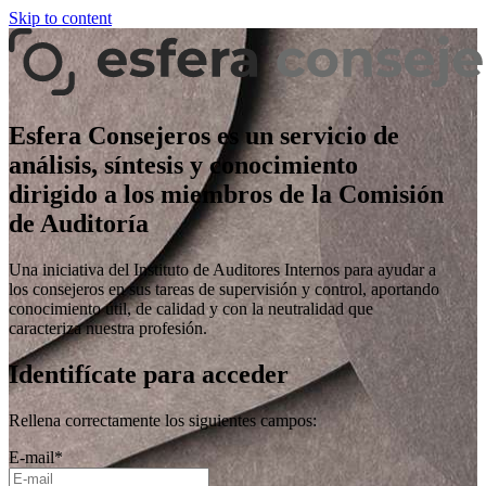
Skip to content
Esfera Consejeros es un servicio de
análisis, síntesis y conocimiento
dirigido a los miembros de la Comisión
de Auditoría
Una iniciativa del Instituto de Auditores Internos para ayudar a
los consejeros en sus tareas de supervisión y control, aportando
conocimiento útil, de calidad y con la neutralidad que
caracteriza nuestra profesión.
Identifícate para acceder
Rellena correctamente los siguientes campos:
E-mail
*