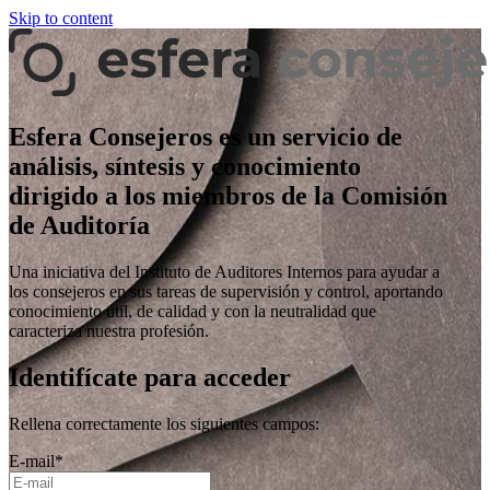
Skip to content
Esfera Consejeros es un servicio de
análisis, síntesis y conocimiento
dirigido a los miembros de la Comisión
de Auditoría
Una iniciativa del Instituto de Auditores Internos para ayudar a
los consejeros en sus tareas de supervisión y control, aportando
conocimiento útil, de calidad y con la neutralidad que
caracteriza nuestra profesión.
Identifícate para acceder
Rellena correctamente los siguientes campos:
E-mail
*