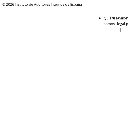
© 2026 Instituto de Auditores Internos de España
Quiénes
Aviso
P
somos
legal
p