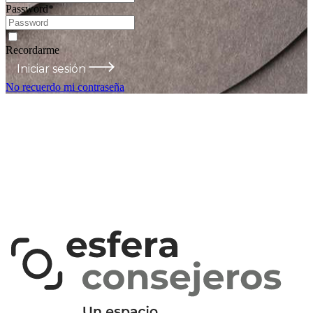
Password
*
Recordarme
Iniciar sesión
No recuerdo mi contraseña