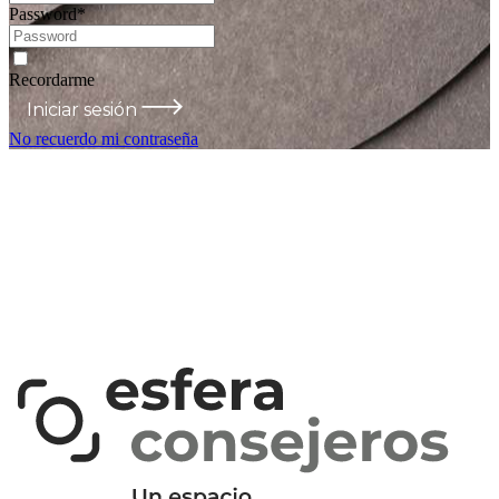
Password
*
Recordarme
Iniciar sesión
No recuerdo mi contraseña