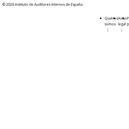
© 2026 Instituto de Auditores Internos de España
Quiénes
Aviso
P
somos
legal
p