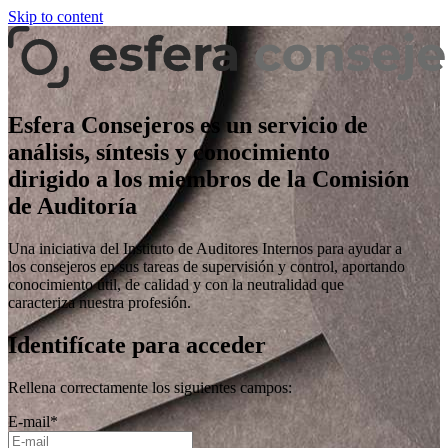
Skip to content
Esfera Consejeros es un servicio de
análisis, síntesis y conocimiento
dirigido a los miembros de la Comisión
de Auditoría
Una iniciativa del Instituto de Auditores Internos para ayudar a
los consejeros en sus tareas de supervisión y control, aportando
conocimiento útil, de calidad y con la neutralidad que
caracteriza nuestra profesión.
Identifícate para acceder
Rellena correctamente los siguientes campos:
E-mail
*