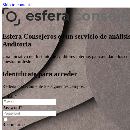
Skip to content
Esfera Consejeros es un servicio de análisi
Auditoría
Una iniciativa del Instituto de Auditores Internos para ayudar a los co
nuestra profesión.
Identifícate para acceder
Rellena correctamente los siguientes campos:
E-mail
*
Password
*
Recordarme