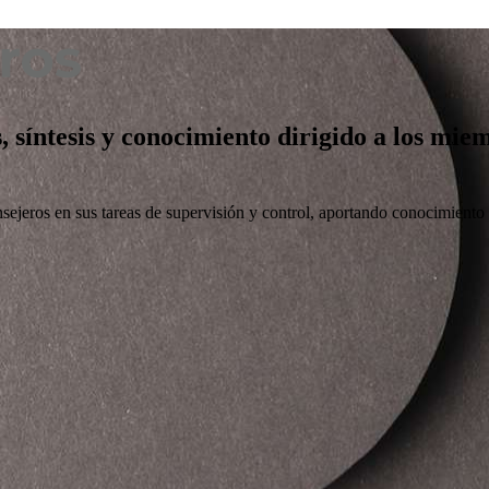
s, síntesis y conocimiento dirigido a los mi
nsejeros en sus tareas de supervisión y control, aportando conocimiento ú