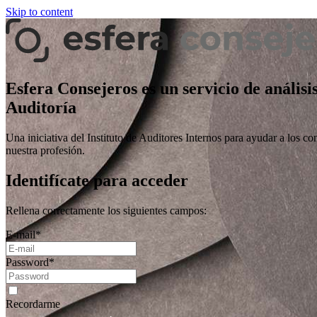
Skip to content
Esfera Consejeros es un servicio de análisi
Auditoría
Una iniciativa del Instituto de Auditores Internos para ayudar a los co
nuestra profesión.
Identifícate para acceder
Rellena correctamente los siguientes campos:
E-mail
*
Password
*
Recordarme