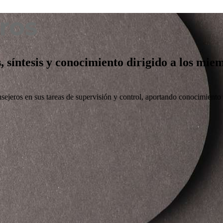
s, síntesis y conocimiento dirigido a los mi
nsejeros en sus tareas de supervisión y control, aportando conocimiento ú