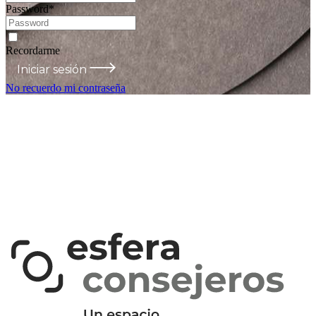
Password
*
Recordarme
Iniciar sesión
No recuerdo mi contraseña