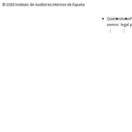
© 2026 Instituto de Auditores Internos de España
Quiénes
Aviso
P
somos
legal
p