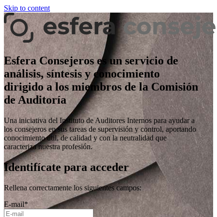
Skip to content
Esfera Consejeros es un servicio de
análisis, síntesis y conocimiento
dirigido a los miembros de la Comisión
de Auditoría
Una iniciativa del Instituto de Auditores Internos para ayudar a
los consejeros en sus tareas de supervisión y control, aportando
conocimiento útil, de calidad y con la neutralidad que
caracteriza nuestra profesión.
Identifícate para acceder
Rellena correctamente los siguientes campos:
E-mail
*