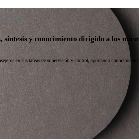
s, síntesis y conocimiento dirigido a los mi
nsejeros en sus tareas de supervisión y control, aportando conocimiento ú