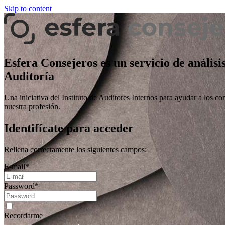
Skip to content
Esfera Consejeros es un servicio de análisi
Auditoría
Una iniciativa del Instituto de Auditores Internos para ayudar a los co
nuestra profesión.
Identifícate para acceder
Rellena correctamente los siguientes campos:
E-mail
*
Password
*
Recordarme