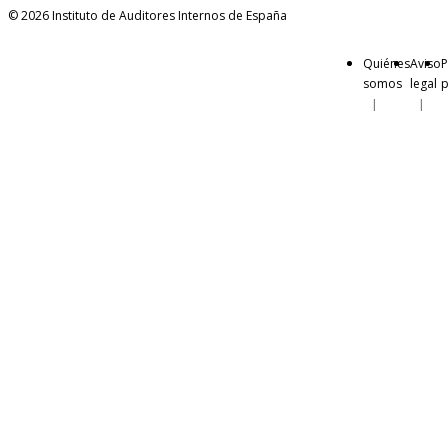
© 2026 Instituto de Auditores Internos de España
Quiénes
Aviso
P
somos
legal
p