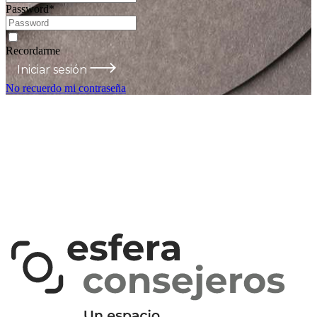
Password
*
Recordarme
Iniciar sesión
No recuerdo mi contraseña