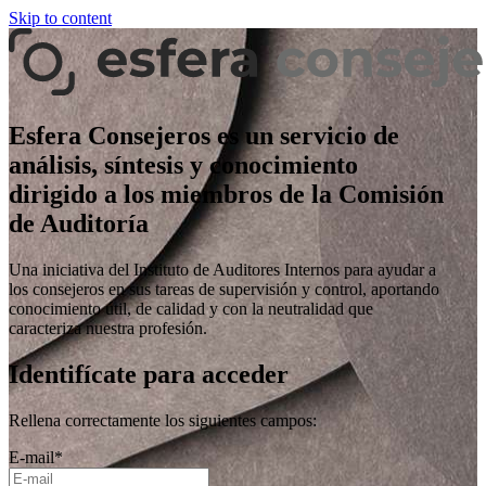
Skip to content
Esfera Consejeros es un servicio de
análisis, síntesis y conocimiento
dirigido a los miembros de la Comisión
de Auditoría
Una iniciativa del Instituto de Auditores Internos para ayudar a
los consejeros en sus tareas de supervisión y control, aportando
conocimiento útil, de calidad y con la neutralidad que
caracteriza nuestra profesión.
Identifícate para acceder
Rellena correctamente los siguientes campos:
E-mail
*