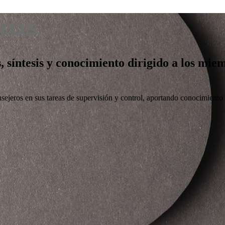
s, síntesis y conocimiento dirigido a los mi
nsejeros en sus tareas de supervisión y control, aportando conocimiento ú