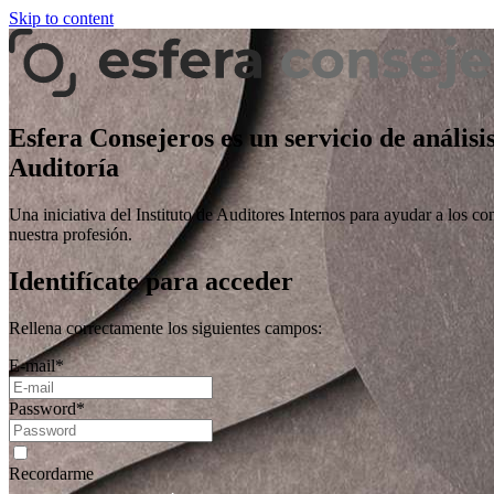
Skip to content
Esfera Consejeros es un servicio de análisi
Auditoría
Una iniciativa del Instituto de Auditores Internos para ayudar a los co
nuestra profesión.
Identifícate para acceder
Rellena correctamente los siguientes campos:
E-mail
*
Password
*
Recordarme