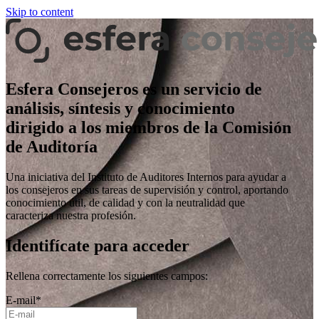
Skip to content
Esfera Consejeros es un servicio de
análisis, síntesis y conocimiento
dirigido a los miembros de la Comisión
de Auditoría
Una iniciativa del Instituto de Auditores Internos para ayudar a
los consejeros en sus tareas de supervisión y control, aportando
conocimiento útil, de calidad y con la neutralidad que
caracteriza nuestra profesión.
Identifícate para acceder
Rellena correctamente los siguientes campos:
E-mail
*