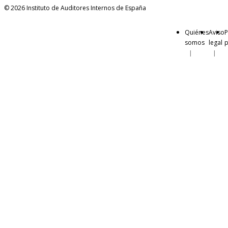
© 2026 Instituto de Auditores Internos de España
Quiénes
Aviso
P
somos
legal
p