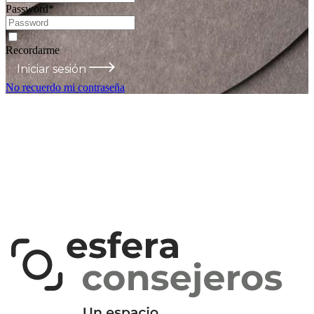
Password
*
Recordarme
Iniciar sesión
No recuerdo mi contraseña