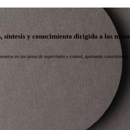
s, síntesis y conocimiento dirigido a los mi
nsejeros en sus tareas de supervisión y control, aportando conocimiento ú