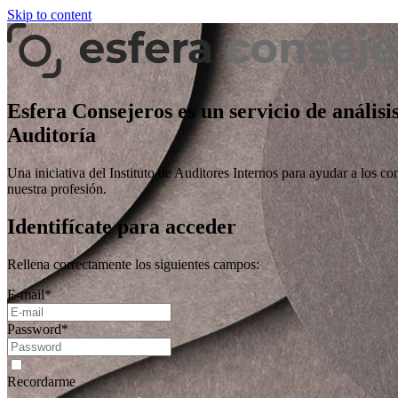
Skip to content
Esfera Consejeros es un servicio de análisi
Auditoría
Una iniciativa del Instituto de Auditores Internos para ayudar a los co
nuestra profesión.
Identifícate para acceder
Rellena correctamente los siguientes campos:
E-mail
*
Password
*
Recordarme