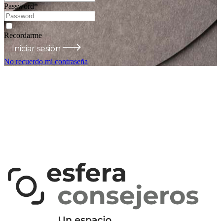
Password
*
Recordarme
Iniciar sesión
No recuerdo mi contraseña