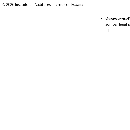
© 2026 Instituto de Auditores Internos de España
Quiénes
Aviso
P
somos
legal
p