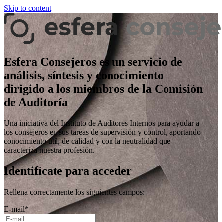
Skip to content
Esfera Consejeros es un servicio de
análisis, síntesis y conocimiento
dirigido a los miembros de la Comisión
de Auditoría
Una iniciativa del Instituto de Auditores Internos para ayudar a
los consejeros en sus tareas de supervisión y control, aportando
conocimiento útil, de calidad y con la neutralidad que
caracteriza nuestra profesión.
Identifícate para acceder
Rellena correctamente los siguientes campos:
E-mail
*