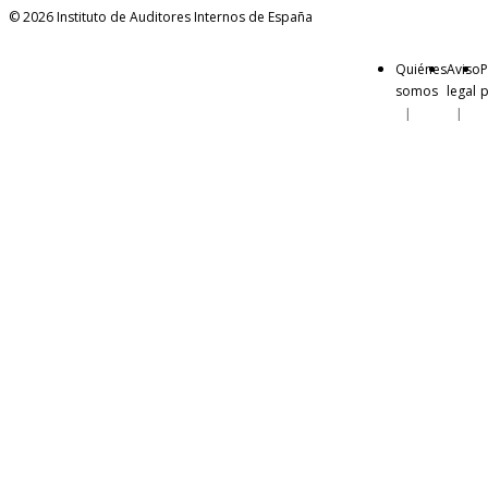
© 2026 Instituto de Auditores Internos de España
Quiénes
Aviso
P
somos
legal
p