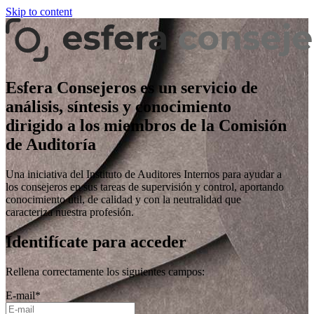
Skip to content
Esfera Consejeros es un servicio de
análisis, síntesis y conocimiento
dirigido a los miembros de la Comisión
de Auditoría
Una iniciativa del Instituto de Auditores Internos para ayudar a
los consejeros en sus tareas de supervisión y control, aportando
conocimiento útil, de calidad y con la neutralidad que
caracteriza nuestra profesión.
Identifícate para acceder
Rellena correctamente los siguientes campos:
E-mail
*