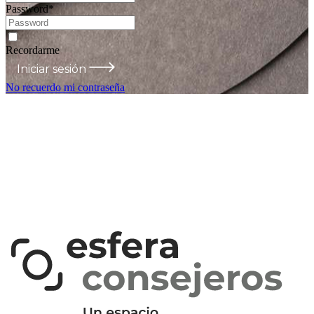
Password
*
Recordarme
Iniciar sesión
No recuerdo mi contraseña