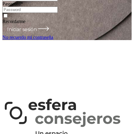
Password
*
Recordarme
Iniciar sesión
No recuerdo mi contraseña