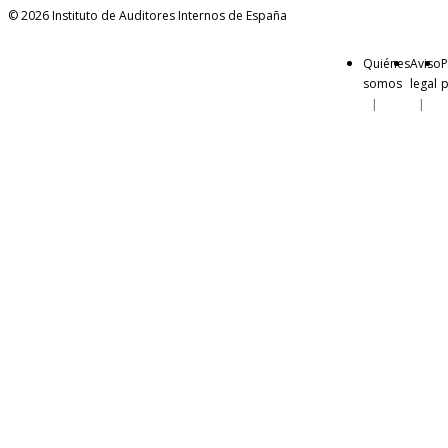
© 2026 Instituto de Auditores Internos de España
Quiénes
Aviso
P
somos
legal
p