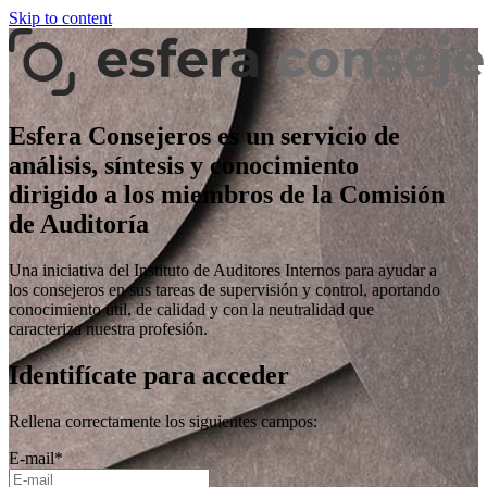
Skip to content
Esfera Consejeros es un servicio de
análisis, síntesis y conocimiento
dirigido a los miembros de la Comisión
de Auditoría
Una iniciativa del Instituto de Auditores Internos para ayudar a
los consejeros en sus tareas de supervisión y control, aportando
conocimiento útil, de calidad y con la neutralidad que
caracteriza nuestra profesión.
Identifícate para acceder
Rellena correctamente los siguientes campos:
E-mail
*