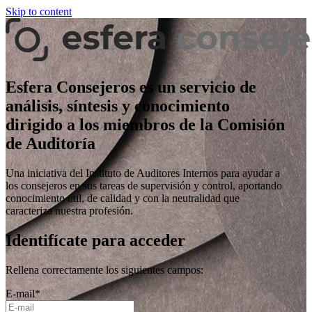
Skip to content
Esfera Consejeros es un servicio de
análisis, síntesis y conocimiento
dirigido a los miembros de la Comisión
de Auditoría
Una iniciativa del Instituto de Auditores Internos para ayudar a
los consejeros en sus tareas de supervisión y control, aportando
conocimiento útil, de calidad y con la neutralidad que
caracteriza nuestra profesión.
Identifícate para acceder
Rellena correctamente los siguientes campos:
E-mail
*