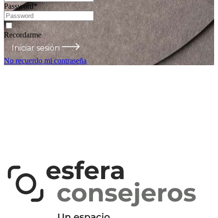
Password
*
Recordarme
Iniciar sesión
No recuerdo mi contraseña