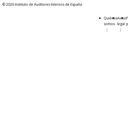
© 2026 Instituto de Auditores Internos de España
Quiénes
Aviso
P
somos
legal
p