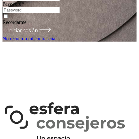
Password
*
Recordarme
Iniciar sesión
No recuerdo mi contraseña