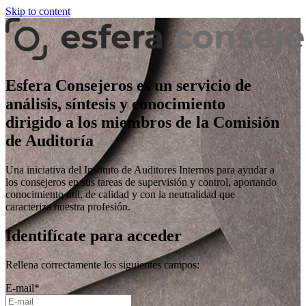
Skip to content
Esfera Consejeros es un servicio de
análisis, síntesis y conocimiento
dirigido a los miembros de la Comisión
de Auditoría
Una iniciativa del Instituto de Auditores Internos para ayudar a
los consejeros en sus tareas de supervisión y control, aportando
conocimiento útil, de calidad y con la neutralidad que
caracteriza nuestra profesión.
Identifícate para acceder
Rellena correctamente los siguientes campos:
E-mail
*