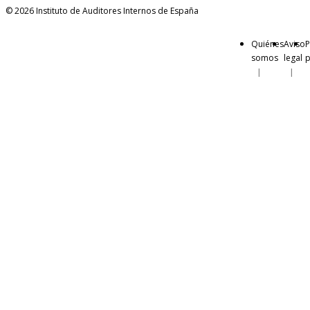
© 2026 Instituto de Auditores Internos de España
Quiénes
Aviso
P
somos
legal
p