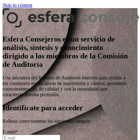
Skip to content
Esfera Consejeros es un servicio de
análisis, síntesis y conocimiento
dirigido a los miembros de la Comisión
de Auditoría
Una iniciativa del Instituto de Auditores Internos para ayudar a
los consejeros en sus tareas de supervisión y control, aportando
conocimiento útil, de calidad y con la neutralidad que
caracteriza nuestra profesión.
Identifícate para acceder
Rellena correctamente los siguientes campos:
E-mail
*