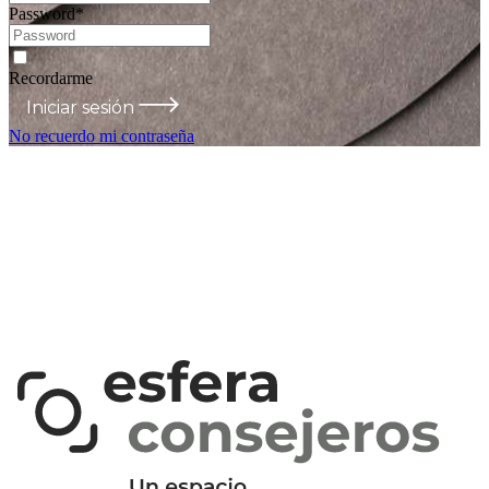
Password
*
Recordarme
Iniciar sesión
No recuerdo mi contraseña