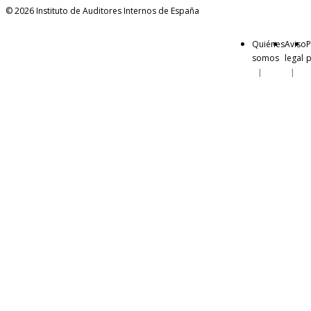
© 2026 Instituto de Auditores Internos de España
Quiénes
Aviso
P
somos
legal
p