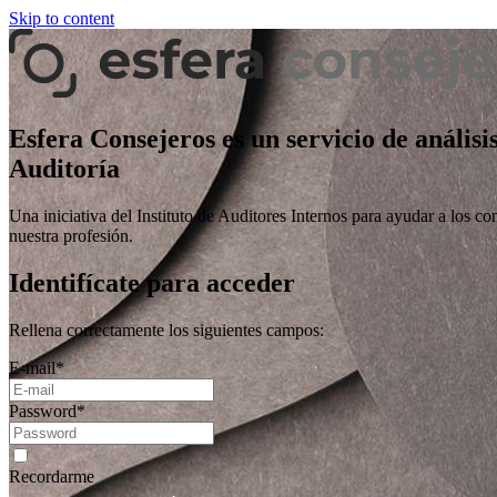
Skip to content
Esfera Consejeros es un servicio de análisi
Auditoría
Una iniciativa del Instituto de Auditores Internos para ayudar a los co
nuestra profesión.
Identifícate para acceder
Rellena correctamente los siguientes campos:
E-mail
*
Password
*
Recordarme