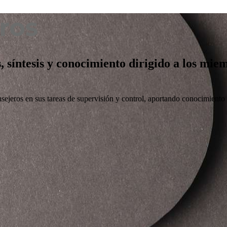
s, síntesis y conocimiento dirigido a los mi
nsejeros en sus tareas de supervisión y control, aportando conocimiento ú