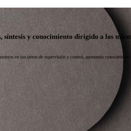
s, síntesis y conocimiento dirigido a los mi
nsejeros en sus tareas de supervisión y control, aportando conocimiento ú