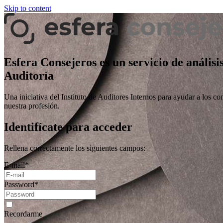
Skip to content
Esfera Consejeros es un servicio de análisi
Auditoría
Una iniciativa del Instituto de Auditores Internos para ayudar a los co
nuestra profesión.
Identifícate para acceder
Rellena correctamente los siguientes campos:
E-mail
*
Password
*
Recordarme